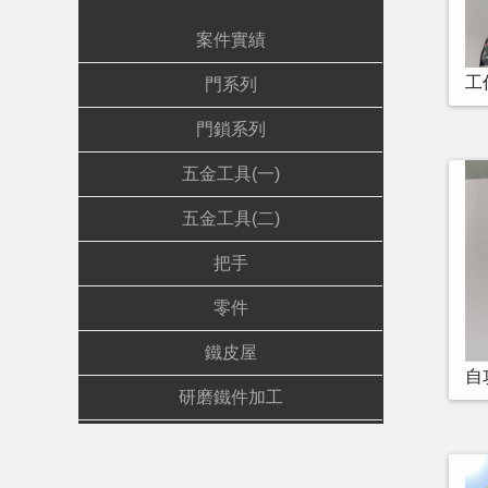
案件實績
工
門系列
門鎖系列
五金工具(一)
五金工具(二)
把手
零件
鐵皮屋
自
研磨鐵件加工