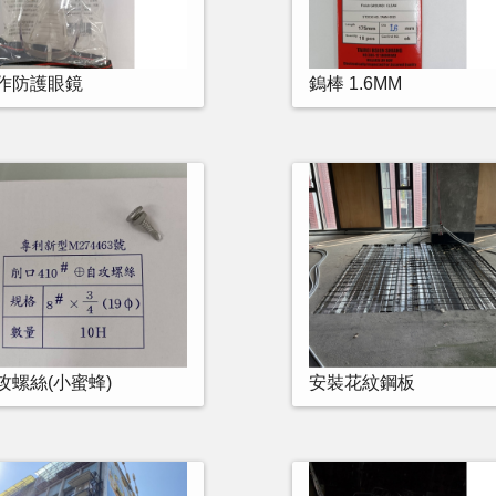
作防護眼鏡
鎢棒 1.6MM
攻螺絲(小蜜蜂)
安裝花紋鋼板